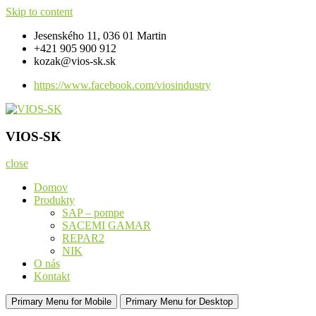
Skip to content
Jesenského 11, 036 01 Martin
+421 905 900 912
kozak@vios-sk.sk
https://www.facebook.com/viosindustry
VIOS-SK
Komponenty pre strojárenské a priemyselné výrobky
VIOS-SK
close
Domov
Produkty
SAP – pompe
SACEMI GAMAR
REPAR2
NIK
O nás
Kontakt
Primary Menu for Mobile
Primary Menu for Desktop