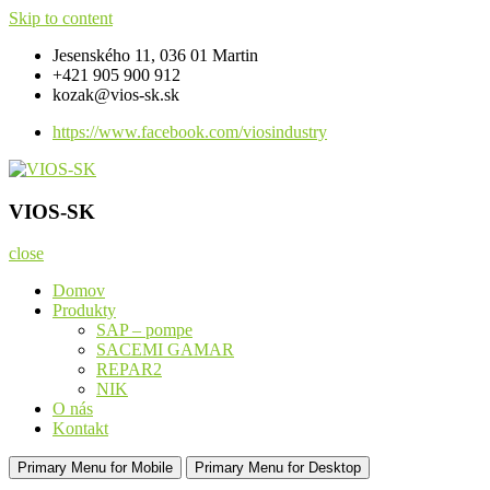
Skip to content
Jesenského 11, 036 01 Martin
+421 905 900 912
kozak@vios-sk.sk
https://www.facebook.com/viosindustry
VIOS-SK
Komponenty pre strojárenské a priemyselné výrobky
VIOS-SK
close
Domov
Produkty
SAP – pompe
SACEMI GAMAR
REPAR2
NIK
O nás
Kontakt
Primary Menu for Mobile
Primary Menu for Desktop