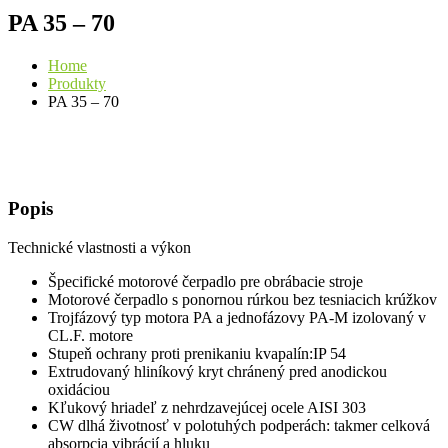
PA 35 – 70
Home
Produkty
PA 35 – 70
Popis
Technické vlastnosti a výkon
Špecifické motorové čerpadlo pre obrábacie stroje
Motorové čerpadlo s ponornou rúrkou bez tesniacich krúžkov
Trojfázový typ motora PA a jednofázovy PA-M izolovaný v
CL.F. motore
Stupeň ochrany proti prenikaniu kvapalín:IP 54
Extrudovaný hliníkový kryt chránený pred anodickou
oxidáciou
Kľukový hriadeľ z nehrdzavejúcej ocele AISI 303
CW dlhá životnosť v polotuhých podperách: takmer celková
absorpcia vibrácií a hluku