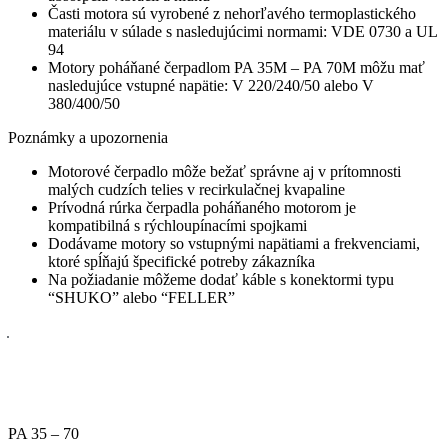
Časti motora sú vyrobené z nehorľavého termoplastického
materiálu v súlade s nasledujúcimi normami: VDE 0730 a UL
94
Motory poháňané čerpadlom PA 35M – PA 70M môžu mať
nasledujúce vstupné napätie: V 220/240/50 alebo V
380/400/50
Poznámky a upozornenia
Motorové čerpadlo môže bežať správne aj v prítomnosti
malých cudzích telies v recirkulačnej kvapaline
Prívodná rúrka čerpadla poháňaného motorom je
kompatibilná s rýchloupínacími spojkami
Dodávame motory so vstupnými napätiami a frekvenciami,
ktoré spĺňajú špecifické potreby zákazníka
Na požiadanie môžeme dodať káble s konektormi typu
“SHUKO” alebo “FELLER”
PA 35 – 70