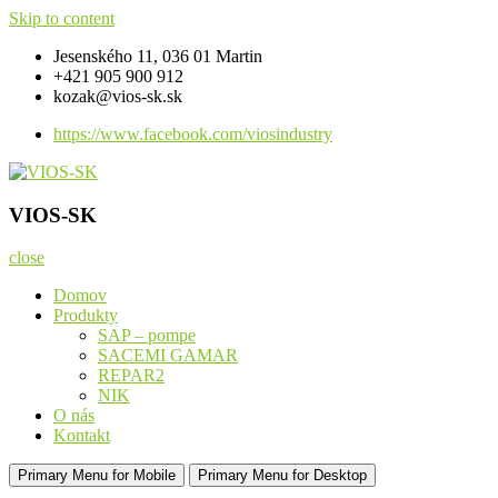
Skip to content
Jesenského 11, 036 01 Martin
+421 905 900 912
kozak@vios-sk.sk
https://www.facebook.com/viosindustry
VIOS-SK
Komponenty pre strojárenské a priemyselné výrobky
VIOS-SK
close
Domov
Produkty
SAP – pompe
SACEMI GAMAR
REPAR2
NIK
O nás
Kontakt
Primary Menu for Mobile
Primary Menu for Desktop